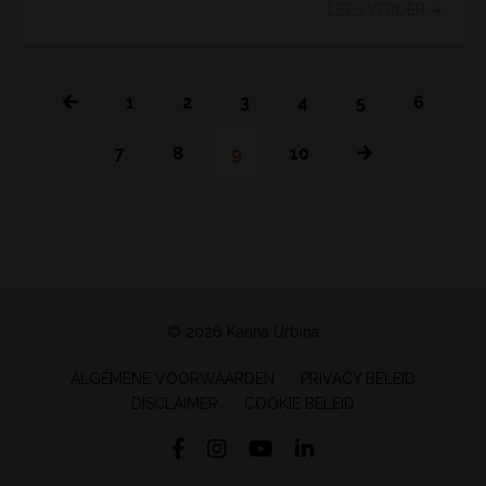
LEES VERDER ➔
1
2
3
4
5
6
7
8
9
10
© 2026 Karina Urbina
ALGEMENE VOORWAARDEN
PRIVACY BELEID
DISCLAIMER
COOKIE BELEID