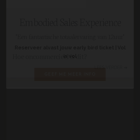
Hoe oncommercieel is dit?
LEES VERDER ➔
Embodied Sales Experience
"Een fantastische totaalervaring van 12uur"
Reserveer alvast jouw early bird ticket | Vol
is vol
GEEF ME MEER INFO