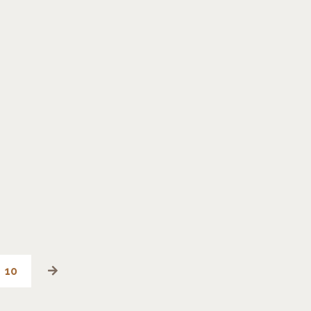
ur"
10