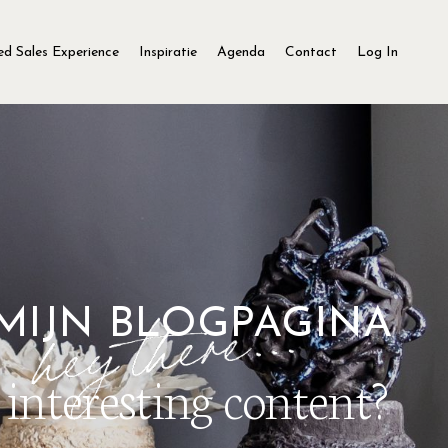
d Sales Experience
Inspiratie
Agenda
Contact
Log In
MIJN BLOGPAGINA
interesting content?