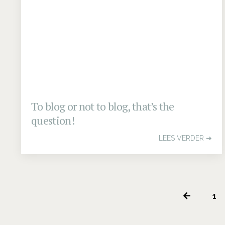
"E
To blog or not to blog, that’s the
question!
LEES VERDER ➔
1