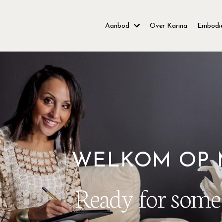
Aanbod
Over Karina
Embodie
WELKOM OP 
Ready for some 