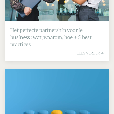
Het perfecte partnership voor je
business: wat, waarom, hoe + 5 best
practices
LEES VERDER ➔