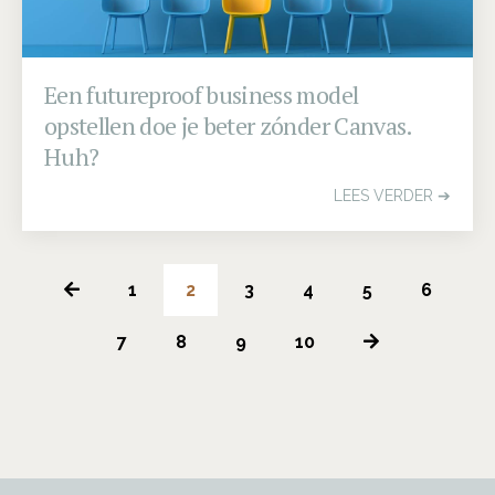
Een futureproof business model
opstellen doe je beter zónder Canvas.
Huh?
LEES VERDER ➔
1
2
3
4
5
6
7
8
9
10