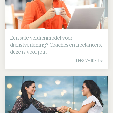
is vol
GEEF ME MEER INFO
Een safe verdienmodel voor
dienstverlening? Coaches en freelancers,
deze is voor jou!
LEES VERDER ➔