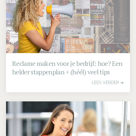
Reclame maken voor je bedrijf: hoe? Een
helder stappenplan + (héél) veel tips
LEES VERDER ➔
Embodied Sales Experience
"Een fantastische totaalervaring van 12uur"
Reserveer alvast jouw early bird ticket | Vol