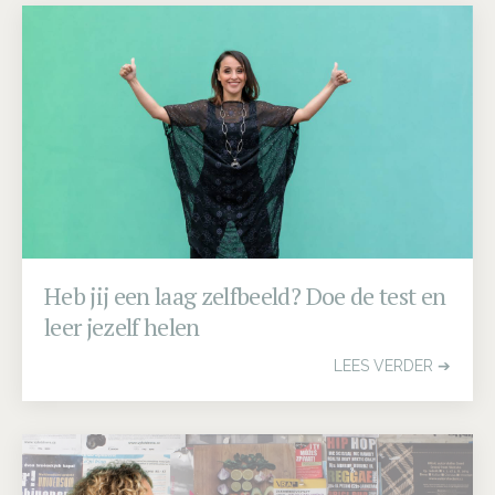
Heb jij een laag zelfbeeld? Doe de test en
leer jezelf helen
LEES VERDER ➔