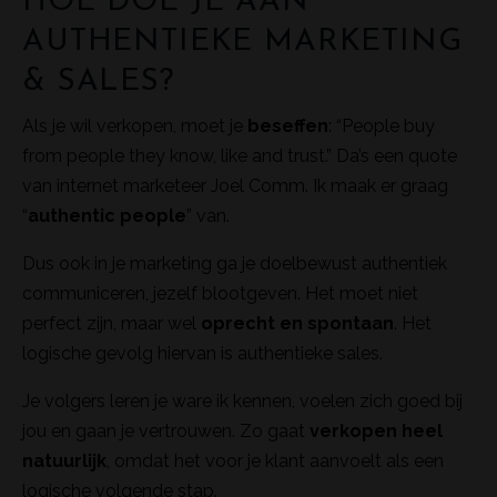
HOE DOE JE AAN
AUTHENTIEKE MARKETING
& SALES?
Als je wil verkopen, moet je
beseffen
: “People buy
from people they know, like and trust.” Da’s een quote
van internet marketeer Joel Comm. Ik maak er graag
“
authentic people
” van.
Dus ook in je marketing ga je doelbewust authentiek
communiceren, jezelf blootgeven. Het moet niet
perfect zijn, maar wel
oprecht en spontaan
. Het
logische gevolg hiervan is authentieke sales.
Je volgers leren je ware ik kennen, voelen zich goed bij
jou en gaan je vertrouwen. Zo gaat
verkopen heel
natuurlijk
, omdat het voor je klant aanvoelt als een
logische volgende stap.