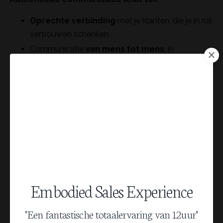
Oprechte
verbinding
met je klanten, die je in ruil
vertrouwen schenken.
Communicatie
van
mens tot mens
, in
tegenstelling tot platte sales.
Eenvoud en flow
. Niks moet, juist dan verkoop je
moeiteloos vanzelf.
Probeer maar eens bij je volgende verkoopgesprek
gewoon jezelf te zijn
en te vertellen vanuit passie en
enthousiasme.
Embodied Sales Experience
"Een fantastische totaalervaring van 12uur"