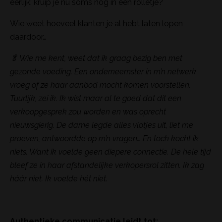
eerlijk: kruip je nu soms nog in een rolletje?
Wie weet hoeveel klanten je al hebt laten lopen
daardoor…
🥬
Wie me kent, weet dat ik graag bezig ben met
gezonde voeding. Een onderneemster in m’n netwerk
vroeg of ze haar aanbod mocht komen voorstellen.
Tuurlijk, zei ik. Ik wist maar al te goed dat dit een
verkoopgesprek zou worden en was oprecht
nieuwsgierig. De dame legde alles vlotjes uit, liet me
proeven, antwoordde op m’n vragen… En toch kocht ik
niets. Want ik voelde geen diepere connectie. De hele tijd
bleef ze in haar afstandelijke verkopersrol zitten. Ik zag
háár niet. Ik voelde hét niet.
Authentieke communicatie leidt tot: