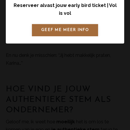
Reserveer alvast jouw early bird ticket | Vol
is vol
GEEF ME MEER INFO
En nu denk je misschien: “Jij hebt makkelijk praten,
Karina…”
HOE VIND JE JOUW
AUTHENTIEKE STEM ALS
ONDERNEMER?
Geloof me, ik weet hoe
moeilijk
het is om los te
komen van je ego en
je authentieke stem
terug te