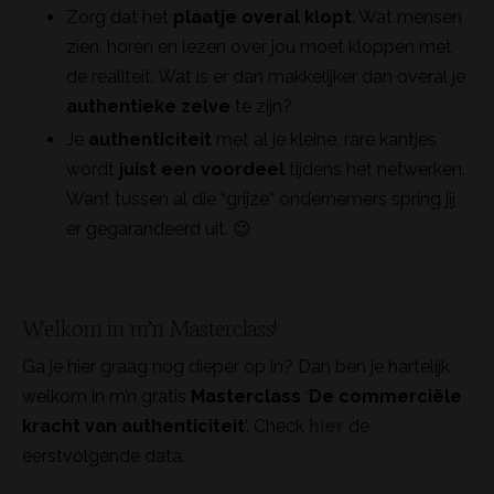
Zorg dat het
plaatje overal klopt
. Wat mensen
zien, horen en lezen over jou moet kloppen met
de realiteit. Wat is er dan makkelijker dan overal je
authentieke zelve
te zijn?
Je
authenticiteit
met al je kleine, rare kantjes
wordt
juist een voordeel
tijdens het netwerken.
Want tussen al die “grijze” ondernemers spring jij
er gegarandeerd uit. 😉
Welkom in m’n Masterclass!
Ga je hier graag nog dieper op in? Dan ben je hartelijk
welkom in m’n gratis
Masterclass
‘
De commerciële
kracht van authenticiteit
’. Check
hier
de
eerstvolgende data.