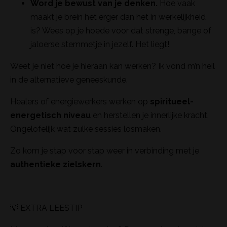
Word je bewust van je denken.
Hoe vaak
maakt je brein het erger dan het in werkelijkheid
is? Wees op je hoede voor dat strenge, bange of
jaloerse stemmetje in jezelf. Het liegt!
Weet je niet hoe je hieraan kan werken? Ik vond m’n heil
in de alternatieve geneeskunde.
Healers of energiewerkers werken op
spiritueel-
energetisch niveau
en herstellen je innerlijke kracht.
Ongelofelijk wat zulke sessies losmaken.
Zo kom je stap voor stap weer in verbinding met je
authentieke zielskern
.
💡
EXTRA LEESTIP