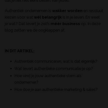
dat je het niet eens beseft van jezelf.
Authentiek ondernemen is
wakker worden
en resoluut
kiezen voor wat
wél belangrijk
is in je leven. En weet
je wat? Dat levert je zelfs
méér business
op. In deze
blog zetten we de oogkleppen af.
IN DIT ARTIKEL:
Authentiek communiceren, wat is dat eigenlijk?
Wat levert authentieke communicatie je op?
Hoe vind je jouw authentieke stem als
ondernemer?
Hoe doe je aan authentieke marketing & sales?