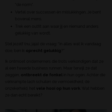
“de norm”.
Vertel over successen én mislukkingen. Je bent
bovenal mens.
Trek een outfit aan waar jij en niemand anders
gelukkig van wordt.
Stel jezelf (nu, jaja) de vraag: “In alles wat ik vandaag
doe, ben ik
oprecht gelukkig
?”
Ik ontmoet ondernemers die trots verkondigen dat ze
al een tweede business runnen. Maar terwijl ze dat
zeggen,
ontbreekt de fonkel
in hun ogen. Achter die
verkrampte lach schuilen de vermoeidheid, de
onzekerheid, het
vele hooi op hun vork
. Wat hebben
ze dan echt bereikt?