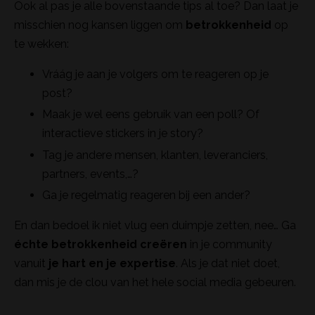
Ook al pas je alle bovenstaande tips al toe? Dan laat je
misschien nog kansen liggen om
betrokkenheid
op
te wekken:
Vráág je aan je volgers om te reageren op je
post?
Maak je wel eens gebruik van een poll? Of
interactieve stickers in je story?
Tag je andere mensen, klanten, leveranciers,
partners, events,…?
Ga je regelmatig reageren bij een ander?
En dan bedoel ik niet vlug een duimpje zetten, nee… Ga
échte betrokkenheid creëren
in je community
vanuit
je hart en je expertise
. Als je dat niet doet,
dan mis je de clou van het hele social media gebeuren.