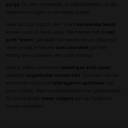
50/50
. En zeer opmerkelijk: de betrokkenheid van de
organische volgers is vele malen groter!
Maar da’s ook logisch, niet? Want
betalende leads
komen voort uit harde sales. Die mensen heb je
niet
echt “warm”
gemaakt. Die nieuwe vissen zitten in je
vijver, omdat je hen een
snel voordeel
gaf: een
korting, een cadeautje, een gratis webinar.
Maar je online community
bloeit pas écht open
dankzij je
organische connecties
. Zij voelen wel die
warme klik met jou en
interageren spontaan
met
jouw content. Meer reacties betekent een groter bereik.
En zó trek je dus
meer volgers
aan op Facebook
zonder te betalen.