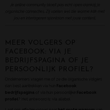
Je online community bloeit pas echt open dankzij je
organische connecties. Zij voelen wel die warme klik met
jou en interageren spontaan met jouw content.
MEER VOLGERS OP
FACEBOOK: VIA JE
BEDRIJFSPAGINA OF JE
PERSOONLIJK PROFIEL?
Ondernemers vragen me of ze die organische volgers
dan best aantrekken via hun
Facebook
bedrijfspagina
of via hun persoonlijke
Facebook
profiel
? Het antwoord is: via allebei.
Laat ons effe teruggaan naar
het grote waarom
van