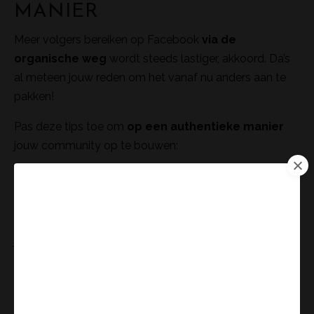
MANIER
Meer volgers bereiken op Facebook
via de
organische weg
wordt steeds lastiger, akkoord. Da’s
al meteen jouw reden om het vanaf nu anders aan te
pakken!
Pas deze tips toe om
op een authentieke manier
jouw community op te bouwen:
TIP 1: Plaats je content volgens de 80/20-regel
Plaats je social content
heel bewust
en volgens de
verwachtingen
van je volgers. Dat geldt zowel voor
je persoonlijk profiel als voor je Facebook
bedrijfspagina.
Een goeie richtlijn is
de
80/20-regel
: