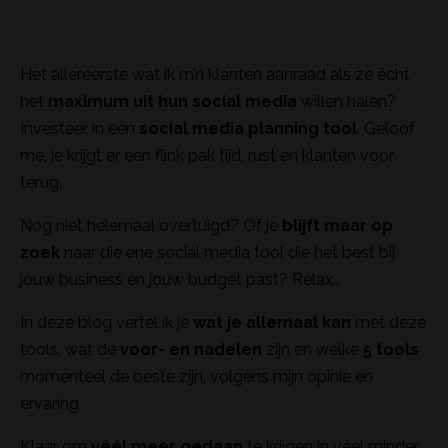
Het allereerste wat ik m’n klanten aanraad als ze écht
het
maximum uit hun social media
willen halen?
Investeer in een
social media planning tool
. Geloof
me, je krijgt er een flink pak tijd, rust én klanten voor
terug.
Nog niet helemaal overtuigd? Of je
blijft maar op
zoek
naar die ene social media tool die het best bij
jouw business en jouw budget past? Relax…
In deze blog vertel ik je
wat je allemaal kan
met deze
tools, wat de
voor- en nadelen
zijn en welke
5 tools
momenteel de beste zijn, volgens mijn opinie en
ervaring.
Klaar om
véél meer gedaan
te krijgen in véél minder