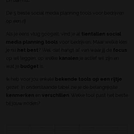
En dan nu…
De 5 beste social media planning tools voor bedrijven
op een rij
Als je eens vlug googelt, vind je al
tientallen social
media planning tools
voor bedrijven. Maar welke kies
je nu
het best
? Wel, dat hangt af van waar jij de
focus
op wil leggen, op welke
kanalen
je actief wil zijn en
wat je
budget
is.
Ik heb voor jou enkele
bekende tools op een rijtje
gezet. In onderstaande tabel zie je de belangrijkste
kenmerken
en
verschillen
. Welke tool past het beste
bij jouw noden?