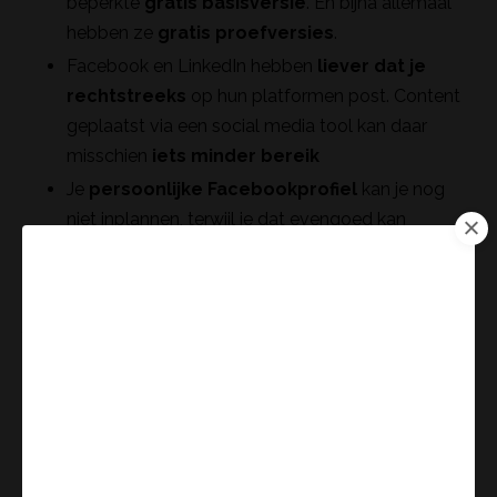
beperkte
gratis basisversie
. En bijna allemaal
hebben ze
gratis proefversies
.
Facebook en LinkedIn hebben
liever dat je
rechtstreeks
op hun platformen post. Content
geplaatst via een social media tool kan daar
misschien
iets minder bereik
Je
persoonlijke Facebookprofiel
kan je nog
niet inplannen, terwijl je dat evengoed kan
gebruiken voor je business. Dus dat moet nog
manueel
.
Je ziet, het is soms kiezen tussen de pest en de
cholera. Maar…
Samen met de klanten werk ik eerst een strategisch
jaarplan uit voor hun social media marketing. Daarna