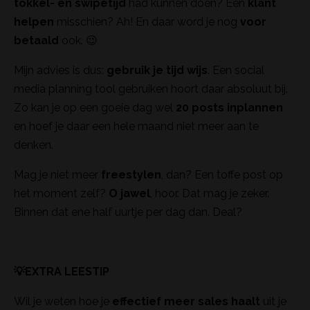
tokkel- en swipetijd
had kunnen doen? Een
klant
helpen
misschien? Ah! En daar word je nog
voor
betaald
ook. 😉
Mijn advies is dus:
gebruik je tijd wijs
. Een social
media planning tool gebruiken hoort daar absoluut bij.
Zo kan je op een goeie dag wel
20 posts inplannen
en hoef je daar een hele maand niet meer aan te
denken.
Mag je niet meer
freestylen
, dan? Een toffe post op
het moment zelf?
O jawel
, hoor. Dat mag je zeker.
Binnen dat ene half uurtje per dag dan. Deal?
💡EXTRA LEESTIP
Wil je weten hoe je
effectief
meer sales haalt
uit je