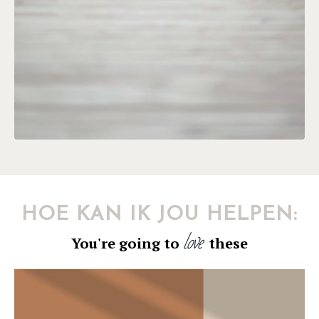
HOE KAN IK JOU HELPEN:
love
You're going to
these