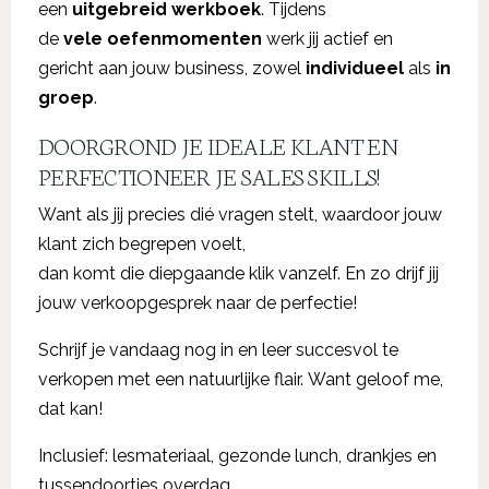
een
uitgebreid
werkboek
. Tijdens
de
vele
oefenmomenten
werk jij actief en
gericht aan jouw business, zowel
individueel
als
in
groep
.
DOORGROND JE IDEALE KLANT EN
PERFECTIONEER JE SALES SKILLS!
Want als jij precies dié vragen stelt, waardoor jouw
klant zich begrepen voelt,
dan komt die diepgaande klik vanzelf. En zo drijf jij
jouw verkoopgesprek naar de perfectie!
Schrijf je vandaag nog in en leer succesvol te
verkopen met een natuurlijke flair. Want geloof me,
dat kan!
Inclusief: lesmateriaal, gezonde lunch, drankjes en
tussendoortjes overdag.